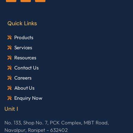
Quick Links
Products
Services
Resources
Contact Us
Careers
About Us
Enquiry Now
Unit I
No. 133, Shop No. 7, PCK Complex, MBT Road,
Navalpur, Ranipet – 632402