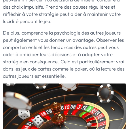
des choix impulsifs. Prendre des pauses régulières et
réfléchir à votre stratégie peut aider à maintenir votre
lucidité pendant le jeu.
De plus, comprendre la psychologie des autres joueurs
peut également vous donner un avantage. Observer les
comportements et les tendances des autres peut vous
aider à anticiper leurs décisions et à adapter votre
stratégie en conséquence. Cela est particulièrement vrai
dans les jeux de cartes comme le poker, où la lecture des
autres joueurs est essentielle.