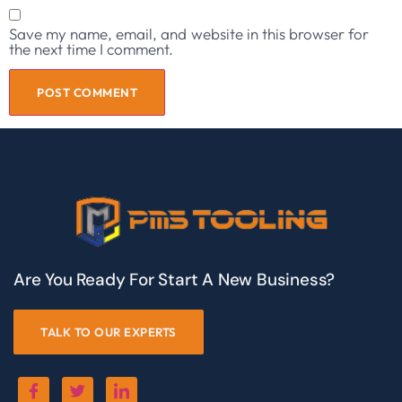
Save my name, email, and website in this browser for
the next time I comment.
Are You Ready For Start A New Business?
TALK TO OUR EXPERTS