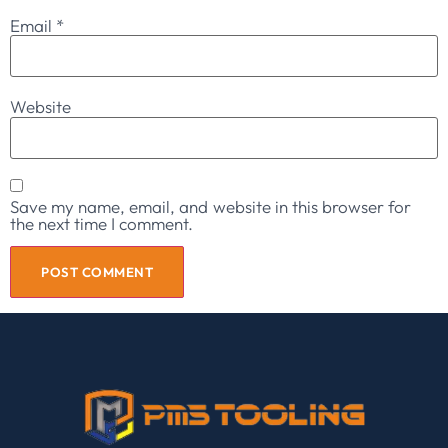
Email
*
Website
Save my name, email, and website in this browser for
the next time I comment.