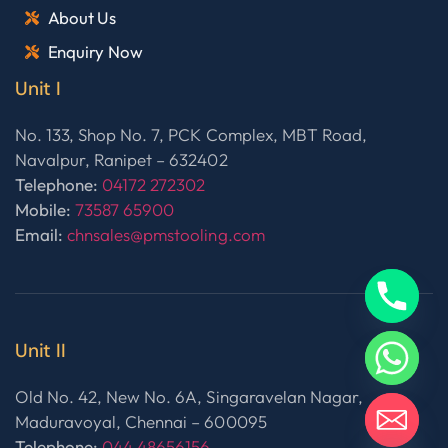
About Us
Enquiry Now
Unit I
No. 133, Shop No. 7, PCK Complex, MBT Road,
Navalpur, Ranipet – 632402
Telephone:
04172 272302
Mobile:
73587 65900
Email:
chnsales@pmstooling.com
Unit II
Old No. 42, New No. 6A, Singaravelan Nagar,
Maduravoyal, Chennai – 600095
Telephone:
044 48656156