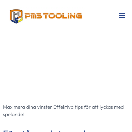
Maximera Dina
Vinster Effektiva
Tips För Att Lyckas
Med Spelandet
Maximera dina vinster Effektiva tips för att lyckas med
spelandet