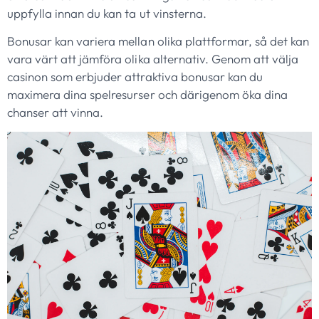
uppfylla innan du kan ta ut vinsterna.
Bonusar kan variera mellan olika plattformar, så det kan
vara värt att jämföra olika alternativ. Genom att välja
casinon som erbjuder attraktiva bonusar kan du
maximera dina spelresurser och därigenom öka dina
chanser att vinna.