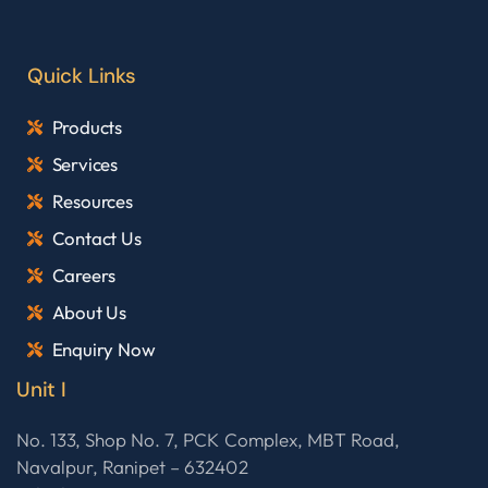
Quick Links
Products
Services
Resources
Contact Us
Careers
About Us
Enquiry Now
Unit I
No. 133, Shop No. 7, PCK Complex, MBT Road,
Navalpur, Ranipet – 632402