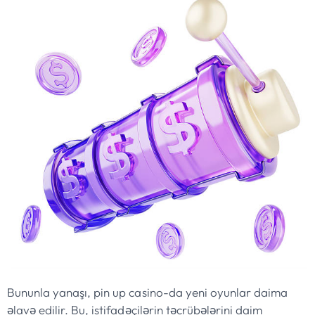
Bununla yanaşı, pin up casino-da yeni oyunlar daima
əlavə edilir. Bu, istifadəçilərin təcrübələrini daim