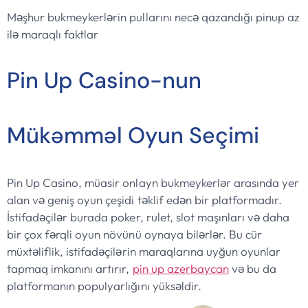
Məşhur bukmeykerlərin pullarını necə qazandığı pinup az
ilə maraqlı faktlar
Pin Up Casino-nun
Mükəmməl Oyun Seçimi
Pin Up Casino, müasir onlayn bukmeykerlər arasında yer
alan və geniş oyun çeşidi təklif edən bir platformadır.
İstifadəçilər burada poker, rulet, slot maşınları və daha
bir çox fərqli oyun növünü oynaya bilərlər. Bu cür
müxtəliflik, istifadəçilərin maraqlarına uyğun oyunlar
tapmaq imkanını artırır,
pin up azerbaycan
və bu da
platformanın populyarlığını yüksəldir.