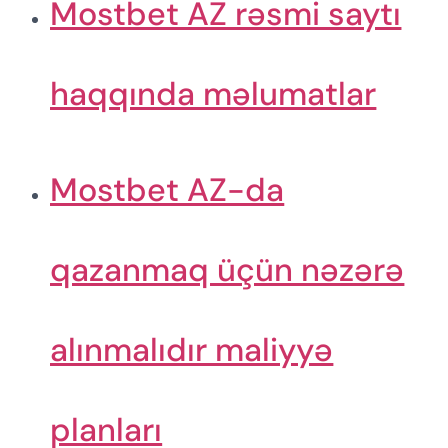
Mostbet AZ rəsmi saytı
haqqında məlumatlar
Mostbet AZ-da
qazanmaq üçün nəzərə
alınmalıdır maliyyə
planları