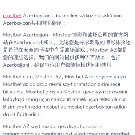
mostbet
Azerbaycan – bukmeker və kazino şirkətinin
Azerbaycan共和国语翻译：
Mostbet Azerbaijan – Mostbet博彩和赌场公司的官方网
站在Azerbaijan共和国。无论您是寻求刺激的博彩体验还
是希望在安全的环境中享受赌场游戏，Mostbet AZ都是
您的理想选择。我们的网站提供多种语言版本，包括
Azerbaijani，确保每位用户都能轻松访问和使用。
Mostbet.com, Mostbet AZ, Mostbet Azerbaycan və ya
Mostbet.az adlarda rəsmi saytlarımızdan birini seçə
bilərsiniz. Mostbet giriş və Mostbet qeydiyyat prosesini
kolaylaşdırmaq üçün müraciət etmək üçün tələb olunur.
Bizim saytımızda mosbet və mosbet azerbaycan adları
da istifadə edilir.
Mostbet AZ saytımızda, qeydiyyat prosesini
tamamlamaq və hesabınızı aktivləşdirmək üçün mostbet