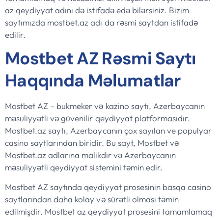
az qeydiyyat adını də istifadə edə bilərsiniz. Bizim
saytımızda mostbet.az adı da rəsmi saytdan istifadə
edilir.
Mostbet AZ Rəsmi Saytı
Haqqında Məlumatlar
Mostbet AZ – bukmeker və kazino saytı, Azerbaycanın
məsuliyyətli və güvenilir qeydiyyat platformasıdır.
Mostbet.az saytı, Azerbaycanın çox sayılan ve populyar
casino saytlarından biridir. Bu sayt, Mostbet və
Mostbet.az adlarına malikdir və Azerbaycanın
məsuliyyətli qeydiyyat sistemini təmin edir.
Mostbet AZ saytında qeydiyyat prosesinin basqa casino
saytlarından daha kolay və sürətli olması təmin
edilmişdir. Mostbet az qeydiyyat prosesini tamamlamaq