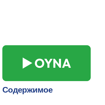
Bukmeker Ve
Kazino Mostbet –
Giriş Rəsmi Sayt
▶️ OYNA
Содержимое