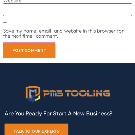
Website
Save my name, email, and website in this browser for
the next time I comment.
Are You Ready For Start A New Business?
TALK TO OUR EXPERTS