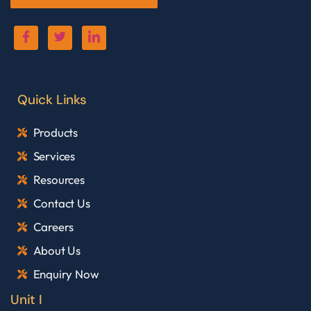
Quick Links
Products
Services
Resources
Contact Us
Careers
About Us
Enquiry Now
Unit I