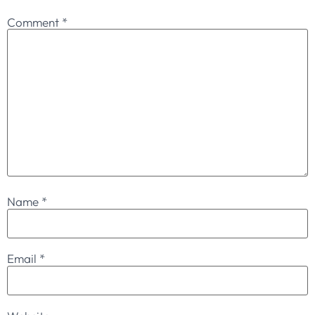
Comment
*
Name
*
Email
*