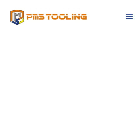
Mostbet AZ –
Bukmeker Ve
Kazino Mostbet
Giri Rsmi
Sayt.12668 (2)
Mostbet AZ –