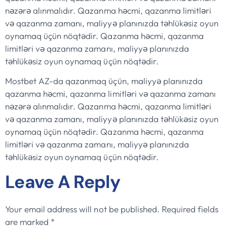
nəzərə alınmalıdır. Qazanma həcmi, qazanma limitləri
və qazanma zamanı, maliyyə planınızda təhlükəsiz oyun
oynamaq üçün nöqtədir. Qazanma həcmi, qazanma
limitləri və qazanma zamanı, maliyyə planınızda
təhlükəsiz oyun oynamaq üçün nöqtədir.
Mostbet AZ-da qazanmaq üçün, maliyyə planınızda
qazanma həcmi, qazanma limitləri və qazanma zamanı
nəzərə alınmalıdır. Qazanma həcmi, qazanma limitləri
və qazanma zamanı, maliyyə planınızda təhlükəsiz oyun
oynamaq üçün nöqtədir. Qazanma həcmi, qazanma
limitləri və qazanma zamanı, maliyyə planınızda
təhlükəsiz oyun oynamaq üçün nöqtədir.
Leave A Reply
Your email address will not be published.
Required fields
are marked
*