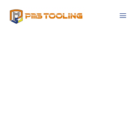
Mykhailo
Zborovskyi (экс
Бенефициар
Cosmobet) –
Стратегический
Взгляд На