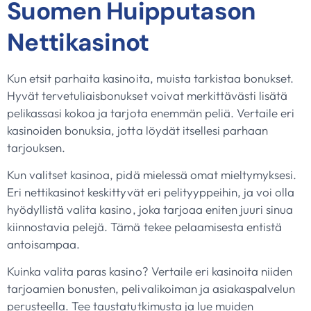
Suomen Huipputason
Nettikasinot
Kun etsit parhaita kasinoita, muista tarkistaa bonukset.
Hyvät tervetuliaisbonukset voivat merkittävästi lisätä
pelikassasi kokoa ja tarjota enemmän peliä. Vertaile eri
kasinoiden bonuksia, jotta löydät itsellesi parhaan
tarjouksen.
Kun valitset kasinoa, pidä mielessä omat mieltymyksesi.
Eri nettikasinot keskittyvät eri pelityyppeihin, ja voi olla
hyödyllistä valita kasino, joka tarjoaa eniten juuri sinua
kiinnostavia pelejä. Tämä tekee pelaamisesta entistä
antoisampaa.
Kuinka valita paras kasino? Vertaile eri kasinoita niiden
tarjoamien bonusten, pelivalikoiman ja asiakaspalvelun
perusteella. Tee taustatutkimusta ja lue muiden