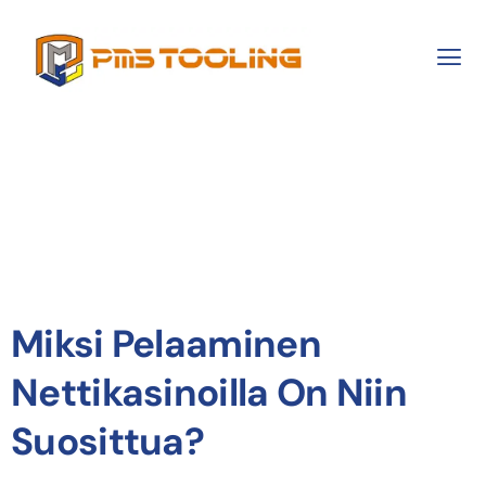
Nettikasino 2026:
Bonukset Ja
Pelaajapalautus
Miksi Pelaaminen
Nettikasinoilla On Niin
Suosittua?