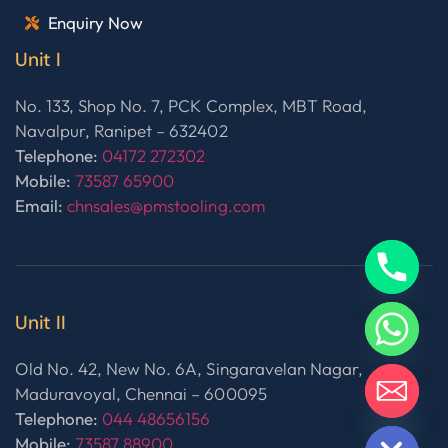
Enquiry Now
Unit I
No. 133, Shop No. 7, PCK Complex, MBT Road,
Navalpur, Ranipet – 632402
Telephone:
04172 272302
Mobile:
73587 65900
Email:
chnsales@pmstooling.com
Unit II
Old No. 42, New No. 6A, Singaravelan Nagar,
Maduravoyal, Chennai – 600095
Telephone:
044 48656156
HIDE CHATY
Mobile:
73587 88900