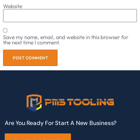
Website
Save my name, email, and website in this browser for
the next time I comment.
Are You Ready For Start A New Business?