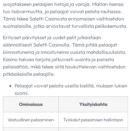
suojatakseen pelaajien tietoja ja varoja. Maltan lisenssi
tuo lisävarmuutta, ja pelaajat voivat pelata rauhassa.
Tämä tekee Saletti Casinosta erinomaisen vaihtoehdon
suomalaisille, jotka arvostavat turvallista pelikokemusta.
Erityiset päivitykset ja uudet pelit julkaistaan
säännöllisesti Saletti Casinolla. Tämä pitää pelaajat
kiinnostuneina ja innostuneina uusista mahdollisuuksista.
Kasino haluaa tarjota jatkuvasti uusinta ja parasta
pelisisältöä, mikä tekee siitä houkuttelevan vaihtoehdon
pitkäaikaisille pelaajille.
Pelaajat voivat pelata useilla kielillä, mukaan lukien
suomi.
Ominaisuus
Yksityiskohta
Vastuullinen pelaaminen
Työkalut pelaamisen hallintaan