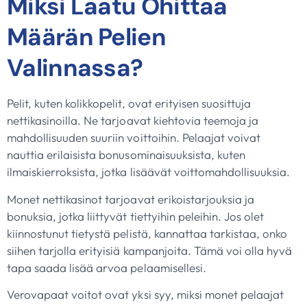
Miksi Laatu Ohittaa
Määrän Pelien
Valinnassa?
Pelit, kuten kolikkopelit, ovat erityisen suosittuja
nettikasinoilla. Ne tarjoavat kiehtovia teemoja ja
mahdollisuuden suuriin voittoihin. Pelaajat voivat
nauttia erilaisista bonusominaisuuksista, kuten
ilmaiskierroksista, jotka lisäävät voittomahdollisuuksia.
Monet nettikasinot tarjoavat erikoistarjouksia ja
bonuksia, jotka liittyvät tiettyihin peleihin. Jos olet
kiinnostunut tietystä pelistä, kannattaa tarkistaa, onko
siihen tarjolla erityisiä kampanjoita. Tämä voi olla hyvä
tapa saada lisää arvoa pelaamisellesi.
Verovapaat voitot ovat yksi syy, miksi monet pelaajat