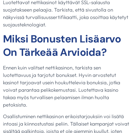
Luotettavat nettikasinot käyttävät SSL-salausta
suojatakseen pelaajia. Tarkista, että sivustolla on
näkyvissä turvallisuussertifikaatti, joka osoittaa käytetyt
suojausteknologiat.
Miksi Bonusten Lisäarvo
On Tärkeää Arvioida?
Ennen kuin valitset nettikasinon, tarkista sen
luotettavuus ja tarjotut bonukset. Hyvin arvostetut
kasinot tarjoavat usein houkuttelevia bonuksia, jotka
voivat parantaa pelikokemustasi. Luotettava kasino
takaa myös turvallisen pelaamisen ilman huolta
petoksista.
Osallistuminen nettikasinon erikoistarjouksiin voi lisätä
intoasi ja kiinnostustasi peliin. Tällaiset kampanjat voivat
sisältää palkintoja, joista et ole aiemmin kuullut, joten