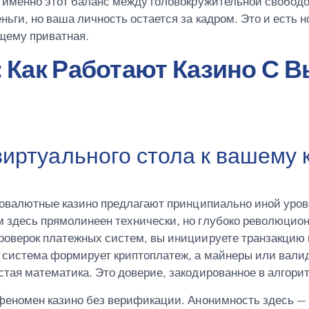
Но именно этот баланс между головокружительной свобод
ьги, но ваша личность остается за кадром. Это и есть 
щему приватная.
Как Работают Казино С 
виртуального стола к вашему 
птовалютные казино предлагают принципиально иной уро
м здесь прямолинеен технически, но глубоко революцио
роверок платежных систем, вы инициируете транзакцию 
, система формирует криптоплатеж, а майнеры или валид
стая математика. Это доверие, закодированное в алгори
 феномен
казино без верификации
. Анонимность здесь — 