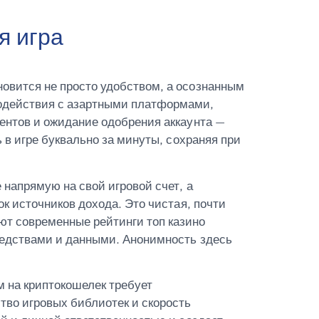
я игра
овится не просто удобством, а осознанным
одействия с азартными платформами,
ентов и ожидание одобрения аккаунта —
 в игре буквально за минуты, сохраняя при
 напрямую на свой игровой счет, а
к источников дохода. Это чистая, почти
ют современные рейтинги топ казино
редствами и данными. Анонимность здесь
м на криптокошелек требует
тво игровых библиотек и скорость