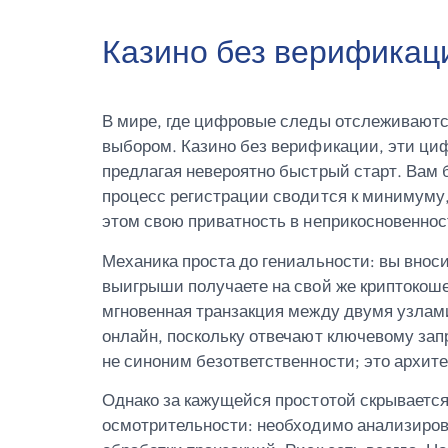
Казино без верификаци
В мире, где цифровые следы отслеживаются
выбором. Казино без верификации, эти ц
предлагая невероятно быстрый старт. Вам 
процесс регистрации сводится к минимуму, 
этом свою приватность в неприкосновеннос
Механика проста до гениальности: вы вноси
выигрыши получаете на свой же криптокошел
мгновенная транзакция между двумя узлам
онлайн, поскольку отвечают ключевому зап
не синоним безответственности; это архит
Однако за кажущейся простотой скрывается
осмотрительности: необходимо анализирова