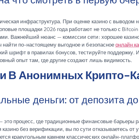
ическая инфраструктура. При оценке казино с выводом 
повые площадки 2026 года работают не только с Bitcoin
ми. Важнейший нюанс — комиссии сети: хорошее казино 
бы найти по-настоящему выгодное и безопасное
онлайн к
кий шрифт в правилах бонусов, тестируйте поддержку. И
овный опыт там, где другие создают лишь видимость.
ьги В Анонимных Крипто-К
льные деньги: от депозита д
 — это процесс, где традиционные финансовые барьеры р
я
казино без верификации
, вы по сути отказываетесь от
яется краеугольным камнем классических онлайн-платфор