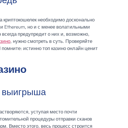
на криптокошелек необходимо досконально
 и Ethereum, но и с менее волатильными
всегда предупредит о них и, возможно,
азино
, нужно смотреть в суть. Проверяйте
 помните: истинно топ казино онлайн ценит
азино
о выигрыша
астворяются, уступая место почти
 утомительной процедуры отправки сканов
м. Вместо этого, весь процесс строится