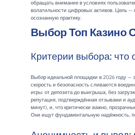
обращать внимание в условиях пользовате
волатильности цифровых активов. Цель — 
осознанную практику.
Выбор Топ Казино 
Критерии выбора: что 
Выбор идеальной площадки в 2026 году — эт
скорость и безопасность сливаются воеди
игры: от депозита до выигрыша, без загруз
репутация, подтверждённая отзывами и ауд
минут), и, что критически важно, прозрач
Они ищут фундаментальную надёжность, п
Анонимность и вывод: 