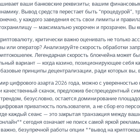
рашивает ваши банковские реквизиты; вашим финансовы
инамику. Вывод средств перестает быть “процедурой”, 
нечно, у каждого заведения есть свои лимиты и правил
птохранилищу — максимально укорочен и прозрачен. Вы к
криптовалюту, критически важно оценивать не только асс
 вы или оператор? Анализируйте скорость обработки запр
риптокошелек
. Легендарная скорость блокчейна может бы
ный вариант — когда казино, позиционирующее себя к
базовые принципы децентрализации, ради которых вы, в
мир цифрового азарта 2026 года, можно с уверенностью 
и качественный скачок, предложив беспрецедентный сим
трендом, безусловно, остается доминирование площадок
цифровая приватность пользователя, а не сбор его перс
где каждый сеанс — это закрытая транзакция между ваш
нлайн** сегодня означает не поиск самой яркой рекламы
и важно, безупречной работы опции **вывод на криптоко