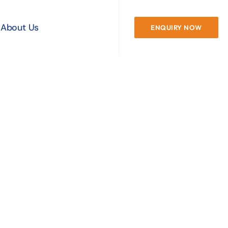
About Us
ENQUIRY NOW
ак Играть
ино Онлайн
ии
ак Играть
ино Онлайн