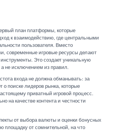
ии
ервый план платформы, которые
дход к взаимодействию, где центральными
иальности пользователя. Вместо
ии, современные игровые ресурсы делают
 инструменты. Это создает уникальную
 а не исключением из правил.
стота входа не должна обманывать: за
 о поиске лидеров рынка, которые
настоящему приватный игровой процесс.
но на качестве контента и честности
пекты от выбора валюты и оценки бонусных
ю площадку от сомнительной, на что