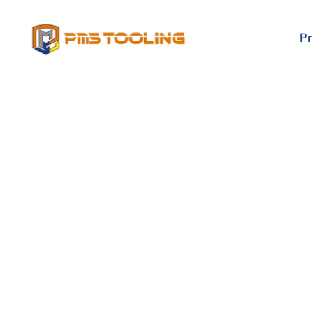
P
Полное Руко
На Криптова
На Деньги 
Полное Руко
На Криптова