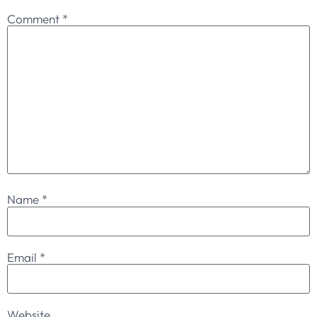
Comment
*
Name
*
Email
*
Website