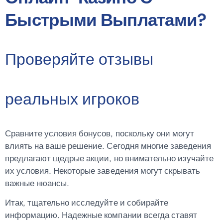
Быстрыми Выплатами?
Проверяйте отзывы
реальных игроков
Сравните условия бонусов, поскольку они могут
влиять на ваше решение. Сегодня многие заведения
предлагают щедрые акции, но внимательно изучайте
их условия. Некоторые заведения могут скрывать
важные нюансы.
Итак, тщательно исследуйте и собирайте
информацию. Надежные компании всегда ставят