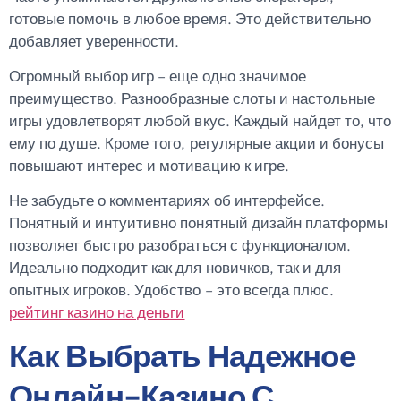
готовые помочь в любое время. Это действительно
добавляет уверенности.
Огромный выбор игр – еще одно значимое
преимущество. Разнообразные слоты и настольные
игры удовлетворят любой вкус. Каждый найдет то, что
ему по душе. Кроме того, регулярные акции и бонусы
повышают интерес и мотивацию к игре.
Не забудьте о комментариях об интерфейсе.
Понятный и интуитивно понятный дизайн платформы
позволяет быстро разобраться с функционалом.
Идеально подходит как для новичков, так и для
опытных игроков. Удобство – это всегда плюс.
рейтинг казино на деньги
Как Выбрать Надежное
Онлайн-Казино С