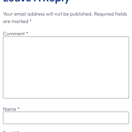
Your email address will not be published.
Required fields
are marked
*
Comment
*
Name
*