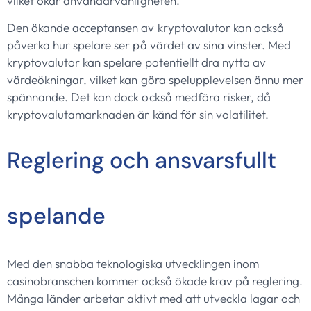
vilket ökar användarvänligheten.
Den ökande acceptansen av kryptovalutor kan också
påverka hur spelare ser på värdet av sina vinster. Med
kryptovalutor kan spelare potentiellt dra nytta av
värdeökningar, vilket kan göra spelupplevelsen ännu mer
spännande. Det kan dock också medföra risker, då
kryptovalutamarknaden är känd för sin volatilitet.
Reglering och ansvarsfullt
spelande
Med den snabba teknologiska utvecklingen inom
casinobranschen kommer också ökade krav på reglering.
Många länder arbetar aktivt med att utveckla lagar och