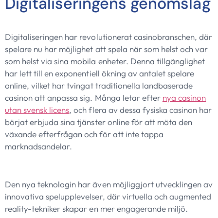
Digitaliseringens genomslag
Digitaliseringen har revolutionerat casinobranschen, där
spelare nu har möjlighet att spela när som helst och var
som helst via sina mobila enheter. Denna tillgänglighet
har lett till en exponentiell ökning av antalet spelare
online, vilket har tvingat traditionella landbaserade
casinon att anpassa sig. Många letar efter
nya casinon
utan svensk licens
, och flera av dessa fysiska casinon har
börjat erbjuda sina tjänster online för att möta den
växande efterfrågan och för att inte tappa
marknadsandelar.
Den nya teknologin har även möjliggjort utvecklingen av
innovativa spelupplevelser, där virtuella och augmented
reality-tekniker skapar en mer engagerande miljö.