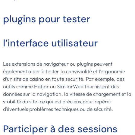
plugins pour tester
l’interface utilisateur
Les extensions de navigateur ou plugins peuvent
également aider à tester la convivialité et l’ergonomie
d’un site de casino en toute sécurité. Par exemple, des
outils comme Hotjar ou SimilarWeb fournissent des
données sur la navigation, la vitesse de chargement et la
stabilité du site, ce qui est précieux pour repérer
d’éventuels problèmes techniques ou de sécurité.
Participer à des sessions