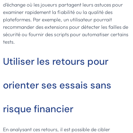
d’échange où les joueurs partagent leurs astuces pour
examiner rapidement la fiabilité ou la qualité des
plateformes. Par exemple, un utilisateur pourrait
recommander des extensions pour détecter les failles de
sécurité ou fournir des scripts pour automatiser certains
tests.
Utiliser les retours pour
orienter ses essais sans
risque financier
En analysant ces retours, il est possible de cibler