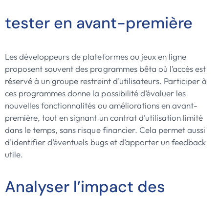
tester en avant-première
Les développeurs de plateformes ou jeux en ligne
proposent souvent des programmes bêta où l’accès est
réservé à un groupe restreint d’utilisateurs. Participer à
ces programmes donne la possibilité d’évaluer les
nouvelles fonctionnalités ou améliorations en avant-
première, tout en signant un contrat d’utilisation limité
dans le temps, sans risque financier. Cela permet aussi
d’identifier d’éventuels bugs et d’apporter un feedback
utile.
Analyser l’impact des