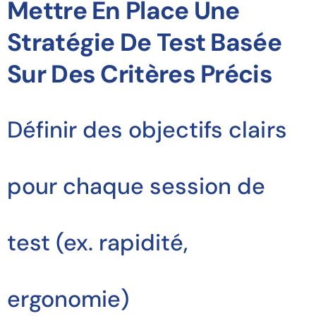
Mettre En Place Une
Stratégie De Test Basée
Sur Des Critères Précis
Définir des objectifs clairs
pour chaque session de
test (ex. rapidité,
ergonomie)