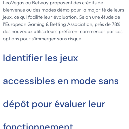
LeoVegas ou Betway proposent des crédits de
bienvenue ou des modes démo pour la majorité de leurs
jeux, ce qui facilite leur évaluation. Selon une étude de
l’European Gaming & Betting Association, près de 78%
des nouveaux utilisateurs préfèrent commencer par ces
options pour s’immerger sans risque.
Identifier les jeux
accessibles en mode sans
dépôt pour évaluer leur
fonctionnement