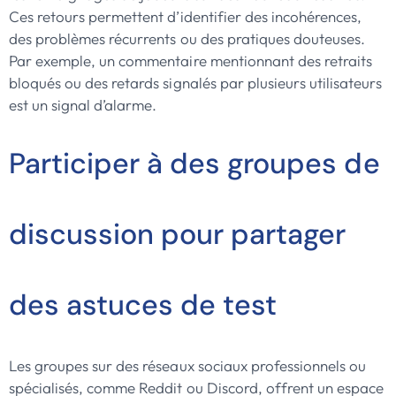
Ces retours permettent d’identifier des incohérences,
des problèmes récurrents ou des pratiques douteuses.
Par exemple, un commentaire mentionnant des retraits
bloqués ou des retards signalés par plusieurs utilisateurs
est un signal d’alarme.
Participer à des groupes de
discussion pour partager
des astuces de test
Les groupes sur des réseaux sociaux professionnels ou
spécialisés, comme Reddit ou Discord, offrent un espace