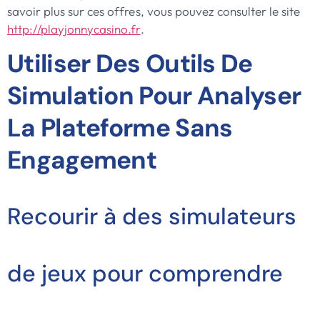
savoir plus sur ces offres, vous pouvez consulter le site
http://playjonnycasino.fr
.
Utiliser Des Outils De
Simulation Pour Analyser
La Plateforme Sans
Engagement
Recourir à des simulateurs
de jeux pour comprendre