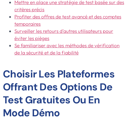
Mettre en place une stratégie de test basée sur des
critères précis
Profiter des offres de test avancé et des comptes
temporaires
Surveiller les retours d’autres utilisateurs pour
éviter les pièges
Se familiariser avec les méthodes de vérification
de la sécurité et de la fiabilité
Choisir Les Plateformes
Offrant Des Options De
Test Gratuites Ou En
Mode Démo