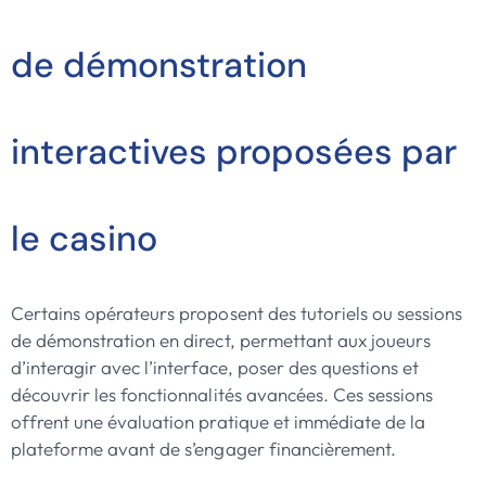
de démonstration
interactives proposées par
le casino
Certains opérateurs proposent des tutoriels ou sessions
de démonstration en direct, permettant aux joueurs
d’interagir avec l’interface, poser des questions et
découvrir les fonctionnalités avancées. Ces sessions
offrent une évaluation pratique et immédiate de la
plateforme avant de s’engager financièrement.