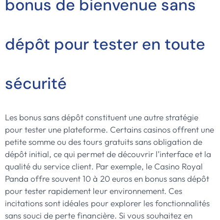
bonus de bienvenue sans
dépôt pour tester en toute
sécurité
Les bonus sans dépôt constituent une autre stratégie
pour tester une plateforme. Certains casinos offrent une
petite somme ou des tours gratuits sans obligation de
dépôt initial, ce qui permet de découvrir l’interface et la
qualité du service client. Par exemple, le Casino Royal
Panda offre souvent 10 à 20 euros en bonus sans dépôt
pour tester rapidement leur environnement. Ces
incitations sont idéales pour explorer les fonctionnalités
sans souci de perte financière. Si vous souhaitez en