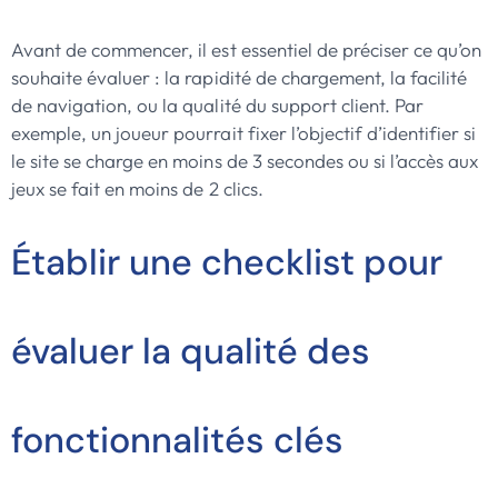
Avant de commencer, il est essentiel de préciser ce qu’on
souhaite évaluer : la rapidité de chargement, la facilité
de navigation, ou la qualité du support client. Par
exemple, un joueur pourrait fixer l’objectif d’identifier si
le site se charge en moins de 3 secondes ou si l’accès aux
jeux se fait en moins de 2 clics.
Établir une checklist pour
évaluer la qualité des
fonctionnalités clés