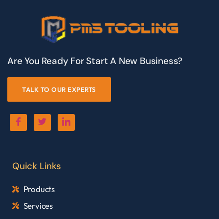
Are You Ready For Start A New Business?
TALK TO OUR EXPERTS
Quick Links
Products
Services