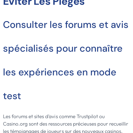
Éviter Les Pièges
Consulter les forums et avis
spécialisés pour connaître
les expériences en mode
test
Les forums et sites d’avis comme Trustpilot ou
Casino.org sont des ressources précieuses pour recueillir
les témoignages de joueurs sur des nouveaux casinos.