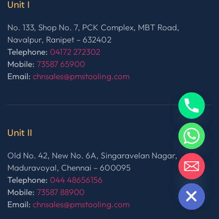
Unit I
No. 133, Shop No. 7, PCK Complex, MBT Road,
Navalpur, Ranipet – 632402
Telephone:
04172 272302
Mobile:
73587 65900
Email:
chnsales@pmstooling.com
Unit II
Old No. 42, New No. 6A, Singaravelan Nagar,
Maduravoyal, Chennai – 600095
Telephone:
044 48656156
HIDE CHATY
Mobile:
73587 88900
Email:
chnsales@pmstooling.com