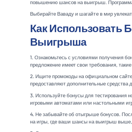
повышению шансов на выигрыш. Программа 
Выбирайте Ваваду и шагайте в мир увлекат
Как Использовать 
Выигрыша
1. Ознакомьтесь с условиями получения бо
предложение имеет свои требования, такие
2. Ищите промокоды на официальном сайте 
предоставляют дополнительные средства дл
3. Используйте бонусы для тестирования н
игровыми автоматами или настольными игра
4. Не забывайте об отыгрыше бонусов.
Посл
на игры, где ваши шансы на выигрыш выше