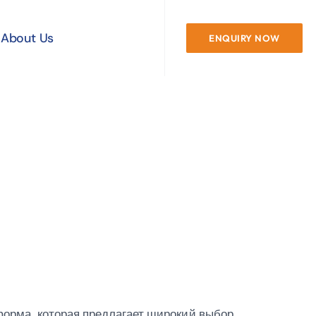
About Us
ENQUIRY NOW
форма, которая предлагает широкий выбор