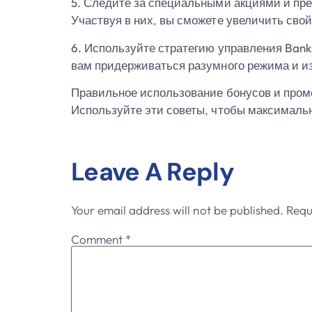
5. Следите за специальными акциями и пр
Участвуя в них, вы сможете увеличить сво
6. Используйте стратегию управления Bankr
вам придерживаться разумного режима и и
Правильное использование бонусов и промо
Используйте эти советы, чтобы максимальн
Leave A Reply
Your email address will not be published.
Requ
Comment
*