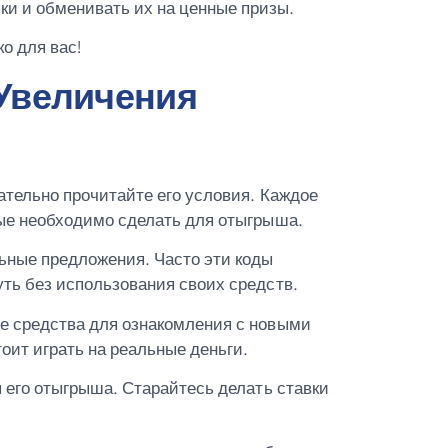
и и обменивать их на ценные призы.
о для вас!
Увеличения
тельно прочитайте его условия. Каждое
рые необходимо сделать для отыгрыша.
ьные предложения. Часто эти коды
ть без использования своих средств.
е средства для ознакомления с новыми
оит играть на реальные деньги.
 его отыгрыша. Старайтесь делать ставки