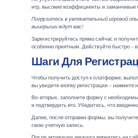
игр, высокие коэффициенты и заманчивые 
Погрузитесь в увлекательный игровой оп
выигрыши ждут вас!
Зарегистрируйтесь прямо сейчас и получит
особенно приятным. Действуйте быстро – в
Шаги Для Регистра
Чтобы получить доступ к платформе, выпол
вы увидите кнопку регистрации – нажмите н
Во-вторых, заполните форму с необходимы
и подтвердить его. Убедитесь, что введен
Далее, после отправки формы, вы получите
свою учетную запись.
После активации аккаунта вернитесь на са