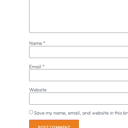
Name
*
Email
*
Website
Save my name, email, and website in this br