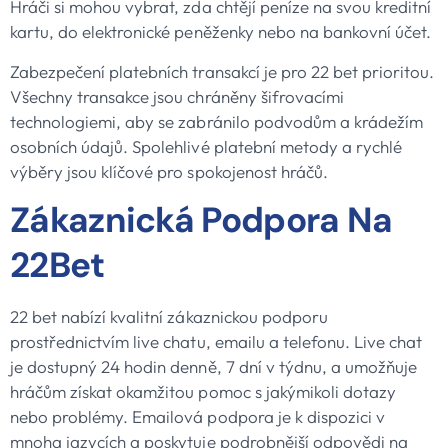
Hráči si mohou vybrat, zda chtějí peníze na svou kreditní
kartu, do elektronické peněženky nebo na bankovní účet.
Zabezpečení platebních transakcí je pro 22 bet prioritou.
Všechny transakce jsou chráněny šifrovacími
technologiemi, aby se zabránilo podvodům a krádežím
osobních údajů. Spolehlivé platební metody a rychlé
výběry jsou klíčové pro spokojenost hráčů.
Zákaznická Podpora Na
22Bet
22 bet nabízí kvalitní zákaznickou podporu
prostřednictvím live chatu, emailu a telefonu. Live chat
je dostupný 24 hodin denně, 7 dní v týdnu, a umožňuje
hráčům získat okamžitou pomoc s jakýmikoli dotazy
nebo problémy. Emailová podpora je k dispozici v
mnoha jazycích a poskytuje podrobnější odpovědi na