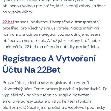
oblíbenou volbou pro hráče, kteří hledají zábavu a šanci
na vysoké výhry.
22 bet
se snaží poskytnout bezpečné a transparentní
prostředí pro všechny své uživatele. Nabízí intuitivní
rozhraní a snadnou navigaci, což usnadňuje nalezení
oblíbených her a sázek. Ať už jste zkušený hráč nebo
začátečník, 22 bet má něco do nabídky pro každého.
Registrace A Vytvoření
Účtu Na 22Bet
Pro začátek je třeba se zaregistrovat a vytvořit si
uživatelský účet. Tento proces je rychlý a jednoduchý. Po
vyplnění základních osobních údajů a potvrzení
emailové adresy získáte přístup ke všem funkcím
platformy. Důležité je si přečíst a akceptovat podmínky