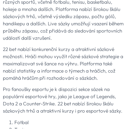
různých sportů, včetně fotbalu, tenisu, basketbalu,
hokeje a mnoha dalších. Platforma nabízí širokou škálu
sázkových trhů, včetně výsledku zápasu, počtu gólů,
handikepu a dalších. Live sázky umožňují vsazení během
průběhu zápasu, což přidává do sledování sportovních
událostí další vzrušení.
22 bet nabízí konkurenční kurzy a atraktivní sázkové
možnosti. Hráči mohou využít různé sázkové strategie a
maximalizovat své šance na výhru. Platforma také
nabízí statistiky a informace o týmech a hráčích, což
pomáhá hráčům při rozhodování o sázkách.
Pro fanoušky esportu je k dispozici sekce sázek na
populární esportové hry, jako je League of Legends,
Dota 2 a Counter-Strike. 22 bet nabízí širokou škálu
sázkových trhů a atraktivní kurzy i pro esportové sázky.
Fotbal