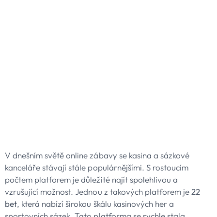
Výhry – S 22bet Si
Užijete Vzrušení
Kasina A
Sportovních Sázek
Kdekoliv.
V dnešním světě online zábavy se kasina a sázkové
kanceláře stávají stále populárnějšími. S rostoucím
počtem platforem je důležité najít spolehlivou a
vzrušující možnost. Jednou z takových platforem je
22
bet
, která nabízí širokou škálu kasinových her a
sportovních sázek. Tato platforma se rychle stala