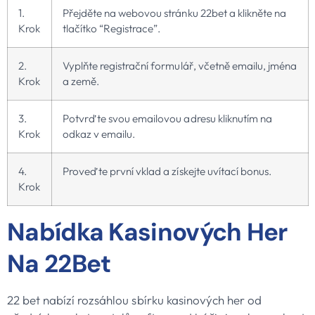
1.
Přejděte na webovou stránku 22bet a klikněte na
Krok
tlačítko “Registrace”.
2.
Vyplňte registrační formulář, včetně emailu, jména
Krok
a země.
3.
Potvrďte svou emailovou adresu kliknutím na
Krok
odkaz v emailu.
4.
Proveďte první vklad a získejte uvítací bonus.
Krok
Nabídka Kasinových Her
Na 22Bet
22 bet nabízí rozsáhlou sbírku kasinových her od