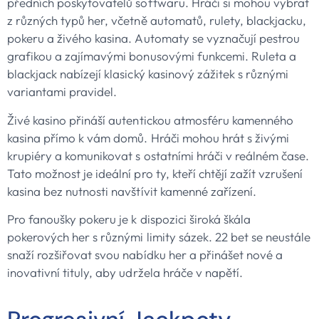
předních poskytovatelů softwaru. Hráči si mohou vybrat
z různých typů her, včetně automatů, rulety, blackjacku,
pokeru a živého kasina. Automaty se vyznačují pestrou
grafikou a zajímavými bonusovými funkcemi. Ruleta a
blackjack nabízejí klasický kasinový zážitek s různými
variantami pravidel.
Živé kasino přináší autentickou atmosféru kamenného
kasina přímo k vám domů. Hráči mohou hrát s živými
krupiéry a komunikovat s ostatními hráči v reálném čase.
Tato možnost je ideální pro ty, kteří chtějí zažít vzrušení
kasina bez nutnosti navštívit kamenné zařízení.
Pro fanoušky pokeru je k dispozici široká škála
pokerových her s různými limity sázek. 22 bet se neustále
snaží rozšiřovat svou nabídku her a přinášet nové a
inovativní tituly, aby udržela hráče v napětí.