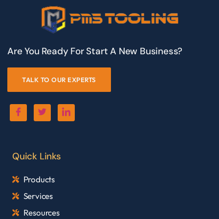
Are You Ready For Start A New Business?
TALK TO OUR EXPERTS
Quick Links
Products
Services
Resources