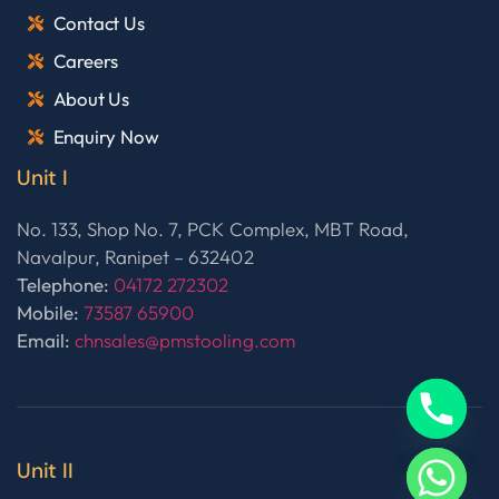
Contact Us
Careers
About Us
Enquiry Now
Unit I
No. 133, Shop No. 7, PCK Complex, MBT Road,
Navalpur, Ranipet – 632402
Telephone:
04172 272302
Mobile:
73587 65900
Email:
chnsales@pmstooling.com
Unit II