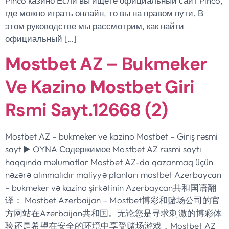
Pinco казино Если вы ищете официальный сайт Pinco,
где можно играть онлайн, то вы на правом пути. В
этом руководстве мы рассмотрим, как найти
официальный […]
Mostbet AZ – Bukmeker
Ve Kazino Mostbet Giri
Rsmi Sayt.12668 (2)
Mostbet AZ – bukmeker ve kazino Mostbet – Giriş rəsmi
sayt ▶️ OYNA Содержимое Mostbet AZ rəsmi saytı
haqqında məlumatlar Mostbet AZ-da qazanmaq üçün
nəzərə alınmalıdır maliyyə planları mostbet Azerbaycan
– bukmeker və kazino şirkətinin Azerbaycan共和国语翻
译： Mostbet Azerbaijan – Mostbet博彩和赌场公司的官
方网站在Azerbaijan共和国。无论您是寻求刺激的博彩体
验还是希望在安全的环境中享受赌场游戏，Mostbet AZ