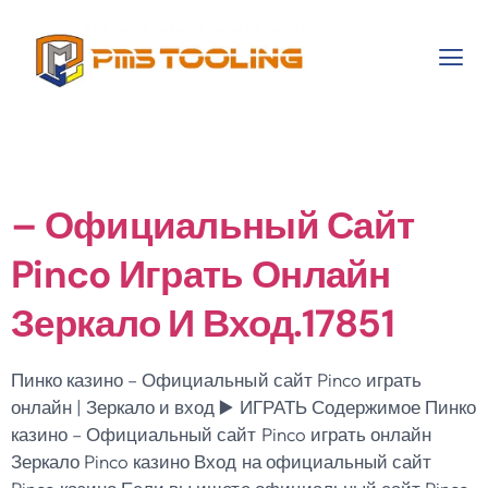
Category:
News
– Официальный Сайт
Pinco Играть Онлайн
Зеркало И Вход.17851
Пинко казино – Официальный сайт Pinco играть
онлайн | Зеркало и вход ▶️ ИГРАТЬ Содержимое Пинко
казино – Официальный сайт Pinco играть онлайн
Зеркало Pinco казино Вход на официальный сайт