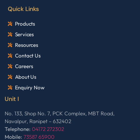
Quick Links
Products
Services
Resources
Contact Us
Careers
About Us
Enquiry Now
Unit I
No. 133, Shop No. 7, PCK Complex, MBT Road,
Navalpur, Ranipet – 632402
Telephone:
04172 272302
Mobile:
73587 65900