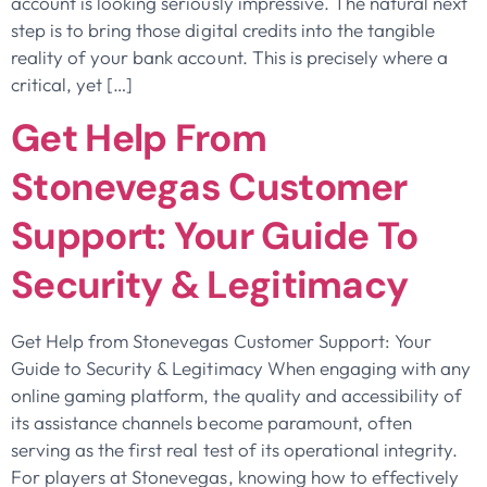
account is looking seriously impressive. The natural next
step is to bring those digital credits into the tangible
reality of your bank account. This is precisely where a
critical, yet […]
Get Help From
Stonevegas Customer
Support: Your Guide To
Security & Legitimacy
Get Help from Stonevegas Customer Support: Your
Guide to Security & Legitimacy When engaging with any
online gaming platform, the quality and accessibility of
its assistance channels become paramount, often
serving as the first real test of its operational integrity.
For players at Stonevegas, knowing how to effectively