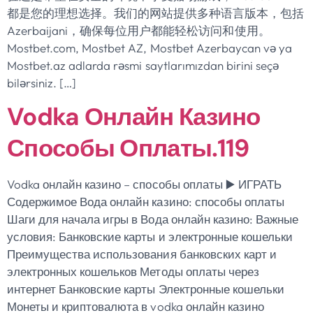
都是您的理想选择。我们的网站提供多种语言版本，包括
Azerbaijani，确保每位用户都能轻松访问和使用。
Mostbet.com, Mostbet AZ, Mostbet Azerbaycan və ya
Mostbet.az adlarda rəsmi saytlarımızdan birini seçə
bilərsiniz. […]
Vodka Онлайн Казино
Способы Оплаты.119
Vodka онлайн казино – способы оплаты ▶️ ИГРАТЬ
Содержимое Вода онлайн казино: способы оплаты
Шаги для начала игры в Вода онлайн казино: Важные
условия: Банковские карты и электронные кошельки
Преимущества использования банковских карт и
электронных кошельков Методы оплаты через
интернет Банковские карты Электронные кошельки
Монеты и криптовалюта в vodka онлайн казино