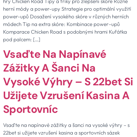
hry Chicken Road Tipy a triky pro zlepšení skóre Různé
herní módy a power-upy Strategie pro optimální využití
power-upů Dosažení vysokého skóre v různých herních
módech Tip na extra skóre: Kombinace power–upů
Komparace Chicken Road s podobnými hrami Kuřátka
pod palcem: […]
Vsaďte Na Napínavé
Zážitky A Šanci Na
Vysoké Výhry – S 22bet Si
Užijete Vzrušení Kasina A
Sportovníc
Vsaďte na napínavé zážitky a šanci na vysoké výhry – s
22bet si užijete vzrušení kasina a sportovních sázek