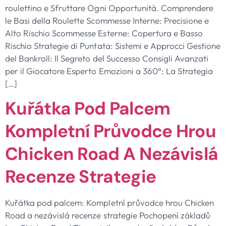
roulettino e Sfruttare Ogni Opportunità. Comprendere
le Basi della Roulette Scommesse Interne: Precisione e
Alto Rischio Scommesse Esterne: Copertura e Basso
Rischio Strategie di Puntata: Sistemi e Approcci Gestione
del Bankroll: Il Segreto del Successo Consigli Avanzati
per il Giocatore Esperto Emozioni a 360°: La Strategia
[…]
Kuřátka Pod Palcem
Kompletní Průvodce Hrou
Chicken Road A Nezávislá
Recenze Strategie
Kuřátka pod palcem: Kompletní průvodce hrou Chicken
Road a nezávislá recenze strategie Pochopení základů