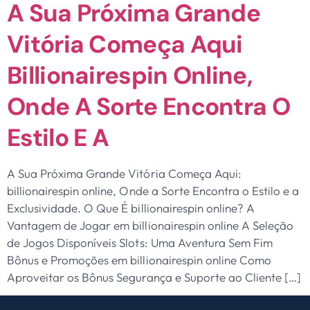
A Sua Próxima Grande
Vitória Começa Aqui
Billionairespin Online,
Onde A Sorte Encontra O
Estilo E A
A Sua Próxima Grande Vitória Começa Aqui:
billionairespin online, Onde a Sorte Encontra o Estilo e a
Exclusividade. O Que É billionairespin online? A
Vantagem de Jogar em billionairespin online A Seleção
de Jogos Disponíveis Slots: Uma Aventura Sem Fim
Bônus e Promoções em billionairespin online Como
Aproveitar os Bônus Segurança e Suporte ao Cliente […]