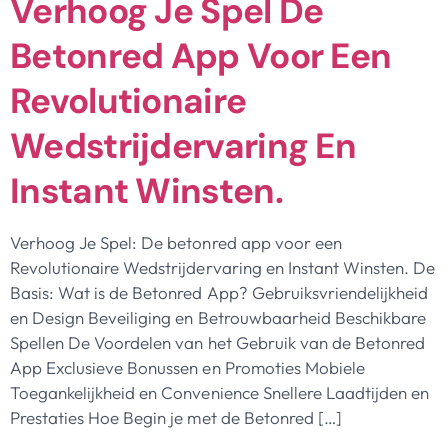
Verhoog Je Spel De
Betonred App Voor Een
Revolutionaire
Wedstrijdervaring En
Instant Winsten.
Verhoog Je Spel: De betonred app voor een
Revolutionaire Wedstrijdervaring en Instant Winsten. De
Basis: Wat is de Betonred App? Gebruiksvriendelijkheid
en Design Beveiliging en Betrouwbaarheid Beschikbare
Spellen De Voordelen van het Gebruik van de Betonred
App Exclusieve Bonussen en Promoties Mobiele
Toegankelijkheid en Convenience Snellere Laadtijden en
Prestaties Hoe Begin je met de Betonred […]