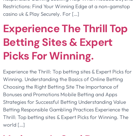
Restrictions: Find Your Winning Edge at a non-gamstop
casino uk & Play Securely. For […]
Experience The Thrill Top
Betting Sites & Expert
Picks For Winning.
Experience the Thrill: Top betting sites & Expert Picks for
Winning. Understanding the Basics of Online Betting
Choosing the Right Betting Site The Importance of
Bonuses and Promotions Mobile Betting and Apps
Strategies for Successful Betting Understanding Value
Betting Responsible Gambling Practices Experience the
Thrill: Top betting sites & Expert Picks for Winning. The
world […]